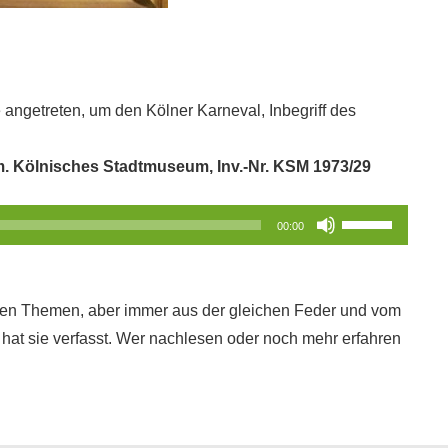
angetreten, um den Kölner Karneval, Inbegriff des
m. Kölnisches Stadtmuseum, Inv.-Nr. KSM 1973/29
Pfeiltasten
00:00
Hoch/Runter
benutzen,
um
denen Themen, aber immer aus der gleichen Feder und vom
die
hat sie verfasst. Wer nachlesen oder noch mehr erfahren
Lautstärke
zu
regeln.